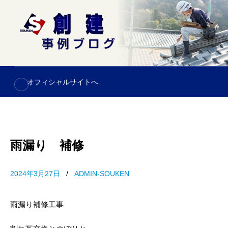
S
k
i
p
t
o
オフィシャルサイトへ
c
o
n
t
e
雨漏り 補修
n
t
2024年3月27日
/
ADMIN-SOUKEN
雨漏り補修工事