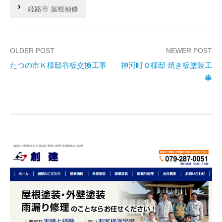
姫路市 屋根補修
OLDER POST
NEWER POST
たつの市Ｋ様邸谷板交換工事
神河町Ｏ様邸 焼き板塗装工
P
事
o
s
t
n
a
v
i