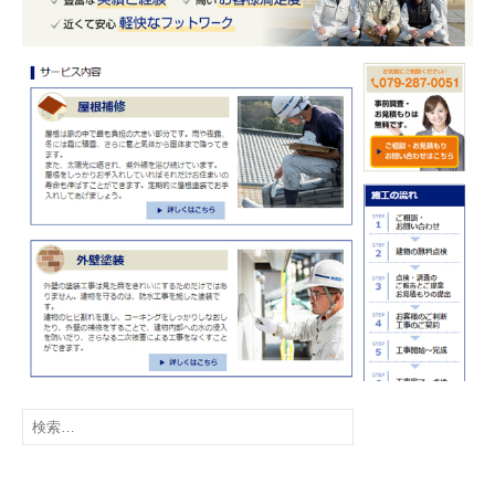
g
a
t
i
o
n
検
索
: