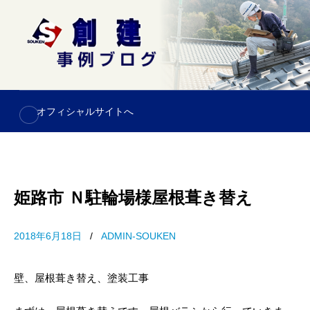
S
k
i
p
t
o
オフィシャルサイトへ
c
o
n
t
e
姫路市 Ｎ駐輪場様屋根葺き替え
n
t
2018年6月18日
/
ADMIN-SOUKEN
壁、屋根葺き替え、塗装工事